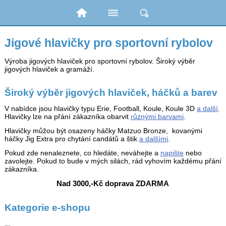
Jigové hlavičky pro sportovní rybolov
Výroba jigových hlaviček pro sportovní rybolov. Široký výběr
jigových hlaviček a gramáží.
Široký výběr jigových hlaviček, háčků a barev
V nabídce jsou hlavičky typu Erie, Football, Koule, Koule 3D
a další
.
Hlavičky lze na přání zákazníka obarvit
různými barvami
.
Hlavičky můžou být osazeny háčky Matzuo Bronze, kovanými
háčky Jig Extra pro chytání candátů a štik
a dalšími
.
Pokud zde nenaleznete, co hledáte, neváhejte a
napište
nebo
zavolejte. Pokud to bude v mých silách, rád vyhovím každému přání
zákazníka.
Nad 3000,-Kč doprava ZDARMA
Kategorie e-shopu