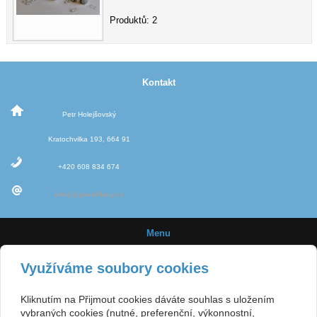
Produktů: 2
Kontakt
Petr Holejšovský
Kratochvilka 193, 664 91
+420 608 834 674
info@jigovehlavy.cz
Menu
Úvod
Využíváme soubory cookies
Novinky
Kliknutím na Přijmout cookies dáváte souhlas s uložením
Jigové hlavičky
vybraných cookies (nutné, preferenční, výkonnostní,