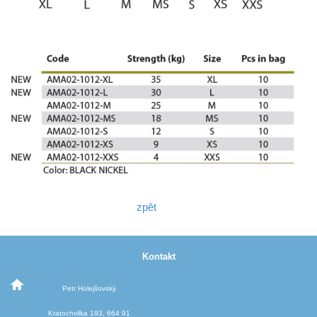
zpět
Kontakt
Petr Holejšovský
Kratochvilka 193, 664 91