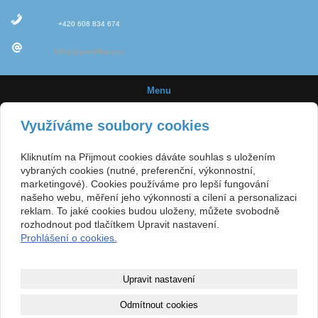
+420 608 834 674
info@jigovehlavy.cz
Menu
Úvod
Využíváme soubory cookies
Novinky
Kliknutím na Přijmout cookies dáváte souhlas s uložením
Jigové hlavičky
vybraných cookies (nutné, preferenční, výkonnostní,
marketingové). Cookies používáme pro lepší fungování
Velikost háčků
našeho webu, měření jeho výkonnosti a cílení a personalizaci
reklam. To jaké cookies budou uloženy, můžete svobodně
E-shop
rozhodnout pod tlačítkem Upravit nastavení.
Prohlášení o cookies.
Obchodní podmínky
Kontakt
Upravit nastavení
Mapa webu
Odmítnout cookies
Copyright © 2015
www.jigovehlavy.cz
- Výroba jigových hlaviček pro sportovní