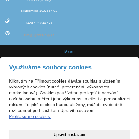
Kratochvilka 193, 664 91
+420 608 834 674
info@jigovehlavy.cz
Menu
Úvod
Využíváme soubory cookies
Novinky
Kliknutím na Přijmout cookies dáváte souhlas s uložením
Jigové hlavičky
vybraných cookies (nutné, preferenční, výkonnostní,
marketingové). Cookies používáme pro lepší fungování
Velikost háčků
našeho webu, měření jeho výkonnosti a cílení a personalizaci
reklam. To jaké cookies budou uloženy, můžete svobodně
E-shop
rozhodnout pod tlačítkem Upravit nastavení.
Prohlášení o cookies.
Obchodní podmínky
Kontakt
Upravit nastavení