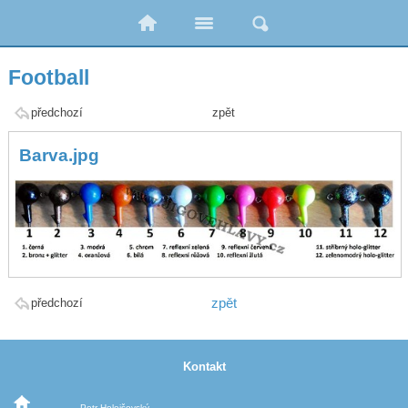
Football
předchozí
zpět
Barva.jpg
zpět
předchozí
Kontakt
Petr Holejšovský