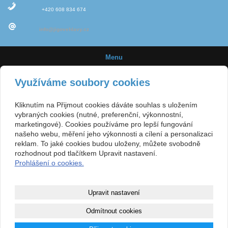
+420 608 834 674
info@jigovehlavy.cz
Menu
Úvod
Využíváme soubory cookies
Novinky
Kliknutím na Přijmout cookies dáváte souhlas s uložením
Jigové hlavičky
vybraných cookies (nutné, preferenční, výkonnostní,
marketingové). Cookies používáme pro lepší fungování
Velikost háčků
našeho webu, měření jeho výkonnosti a cílení a personalizaci
reklam. To jaké cookies budou uloženy, můžete svobodně
E-shop
rozhodnout pod tlačítkem Upravit nastavení.
Prohlášení o cookies.
Obchodní podmínky
Kontakt
Upravit nastavení
Mapa webu
Odmítnout cookies
Copyright © 2015
www.jigovehlavy.cz
- Výroba jigových hlaviček pro sportovní