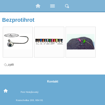
Bezprotihrot
zpět
Kontakt
Petr Holejšovský
Kratochvilka 193, 664 91