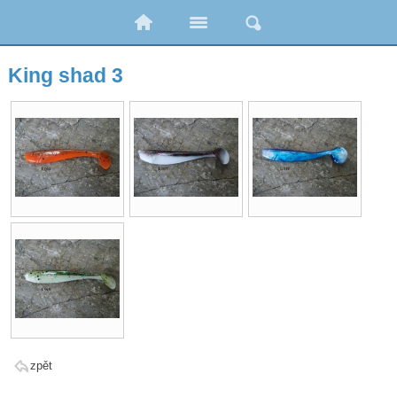
King shad 3
zpět