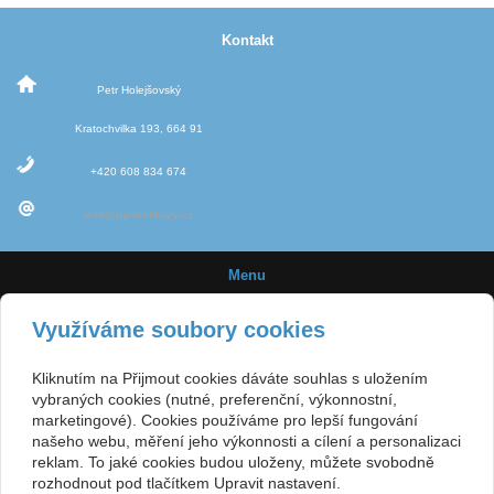
Kontakt
Petr Holejšovský
Kratochvilka 193, 664 91
+420 608 834 674
info@jigovehlavy.cz
Menu
Úvod
Využíváme soubory cookies
Novinky
Kliknutím na Přijmout cookies dáváte souhlas s uložením
Jigové hlavičky
vybraných cookies (nutné, preferenční, výkonnostní,
marketingové). Cookies používáme pro lepší fungování
Velikost háčků
našeho webu, měření jeho výkonnosti a cílení a personalizaci
reklam. To jaké cookies budou uloženy, můžete svobodně
E-shop
rozhodnout pod tlačítkem Upravit nastavení.