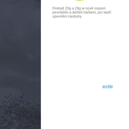
Fireball 20g a 29g je nově osazen
pevnějším a delším háčkem, pro lepší
upevnění nástrahy.
archív