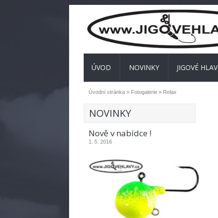
ÚVOD
NOVINKY
JIGOVÉ HLAV
Úvodní stránka
»
Fotogalerie
» Relax
NOVINKY
Nově v nabídce !
1. 5. 2016