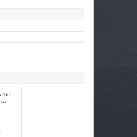
ychlo
nka