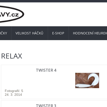
IČKY
VELIKOST HÁČKŮ
E-SHOP
HODNOCENÍ HEUREK
RELAX
TWISTER 4
Fotografií: 5
24. 3. 2014
TWISTER 3