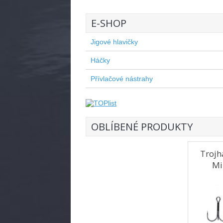
E-SHOP
Jigové hlavičky
Háčky
Přívlačové nástrahy
OBLÍBENÉ PRODUKTY
Trojh
Mi