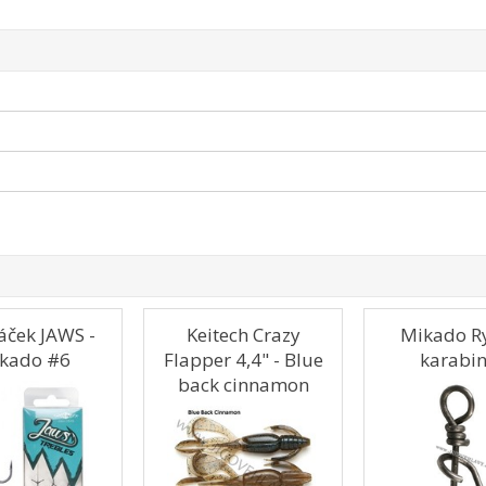
áček JAWS -
Keitech Crazy
Mikado R
kado #6
Flapper 4,4" - Blue
karabi
back cinnamon