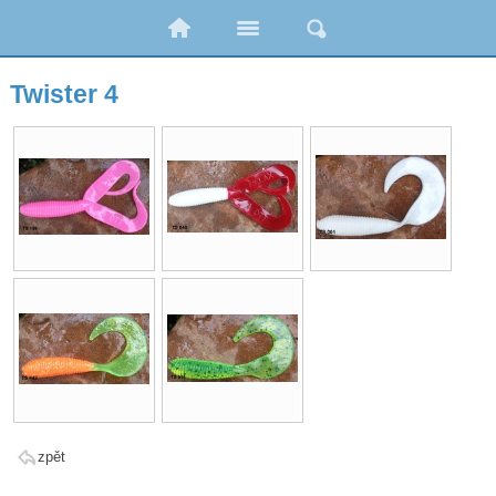
Twister 4
zpět