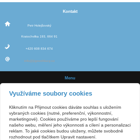
Kontakt
Petr Holejšovský
Kratochvilka 193, 664 91
+420 608 834 674
info@jigovehlavy.cz
Menu
Úvod
Využíváme soubory cookies
Novinky
Kliknutím na Přijmout cookies dáváte souhlas s uložením
Jigové hlavičky
vybraných cookies (nutné, preferenční, výkonnostní,
marketingové). Cookies používáme pro lepší fungování
Velikost háčků
našeho webu, měření jeho výkonnosti a cílení a personalizaci
reklam. To jaké cookies budou uloženy, můžete svobodně
E-shop
rozhodnout pod tlačítkem Upravit nastavení.