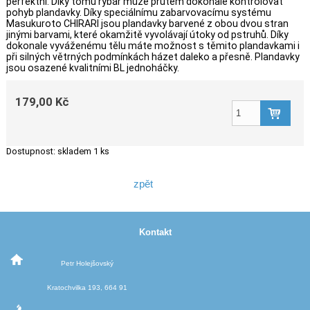
perfektní. Díky tomu rybář může prutem dokonale kontrolovat
pohyb plandavky. Díky speciálnímu zabarvovacímu systému
Masukuroto CHIRARI jsou plandavky barvené z obou dvou stran
jinými barvami, které okamžitě vyvolávají útoky od pstruhů. Díky
dokonale vyváženému tělu máte možnost s těmito plandavkami i
při silných větrných podmínkách házet daleko a přesně. Plandavky
jsou osazené kvalitními BL jednoháčky.
179,00 Kč
Dostupnost:
skladem 1 ks
zpět
Kontakt
Petr Holejšovský
Kratochvilka 193, 664 91