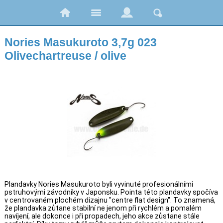
Nories Masukuroto 3,7g 023
Olivechartreuse / olive
Plandavky Nories Masukuroto byli vyvinuté profesionálními
pstruhovými závodníky v Japonsku. Pointa této plandavky spočíva
v centrovaném plochém dizajnu "centre flat design". To znamená,
že plandavka zůtane stabilní ne jenom při rychlém a pomalém
navíjení, ale dokonce i při propadech, jeho akce zůstane stále