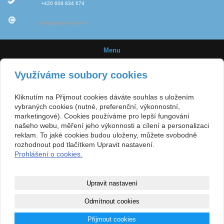
+420 608 834 674
info@jigovehlavy.cz
Menu
Úvod
Využíváme soubory cookies
Novinky
Kliknutím na Přijmout cookies dáváte souhlas s uložením
Jigové hlavičky
vybraných cookies (nutné, preferenční, výkonnostní,
marketingové). Cookies používáme pro lepší fungování
Velikost háčků
našeho webu, měření jeho výkonnosti a cílení a personalizaci
reklam. To jaké cookies budou uloženy, můžete svobodně
E-shop
rozhodnout pod tlačítkem Upravit nastavení.
Prohlášení o cookies.
Obchodní podmínky
Kontakt
Upravit nastavení
Mapa webu
Odmítnout cookies
Copyright © 2015
www.jigovehlavy.cz
- Výroba jigových hlaviček pro sportovní
Přijmout cookies