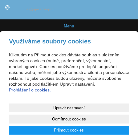
info@jigovehlavy.cz
Menu
Úvod
Využíváme soubory cookies
Novinky
Kliknutím na Přijmout cookies dáváte souhlas s uložením
Jigové hlavičky
vybraných cookies (nutné, preferenční, výkonnostní,
marketingové). Cookies používáme pro lepší fungování
Velikost háčků
našeho webu, měření jeho výkonnosti a cílení a personalizaci
reklam. To jaké cookies budou uloženy, můžete svobodně
E-shop
rozhodnout pod tlačítkem Upravit nastavení.
Prohlášení o cookies.
Obchodní podmínky
Kontakt
Upravit nastavení
Mapa webu
Odmítnout cookies
Copyright © 2015
www.jigovehlavy.cz
- Výroba jigových hlaviček pro sportovní
Přijmout cookies
rybolov