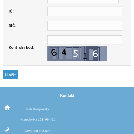
IČ:
DIČ:
Kontrolní kód:
Kontakt
Petr Holejšovský
Kratochvilka 193, 664 91
+420 608 834 674