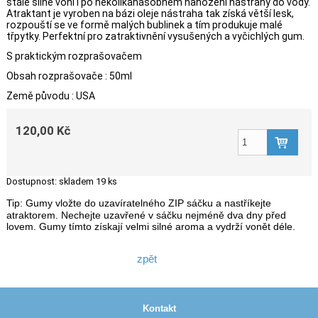
stále silně voní i po několikanásobném nahození nástrahy do vody.
Atraktant je vyroben na bázi oleje nástraha tak získá větší lesk,
rozpouští se ve formě malých bublinek a tím produkuje malé
třpytky. Perfektní pro zatraktivnění vysušených a vyčichlých gum.
S praktickým rozprašovačem
Obsah rozprašovače : 50ml
Země původu : USA
120,00 Kč
Dostupnost:
skladem 19 ks
Tip: Gumy vložte do uzavíratelného ZIP sáčku a nastříkejte
atraktorem. Nechejte uzavřené v sáčku nejméně dva dny před
lovem. Gumy tímto získají velmi silné aroma a vydrží vonět déle.
zpět
Kontakt