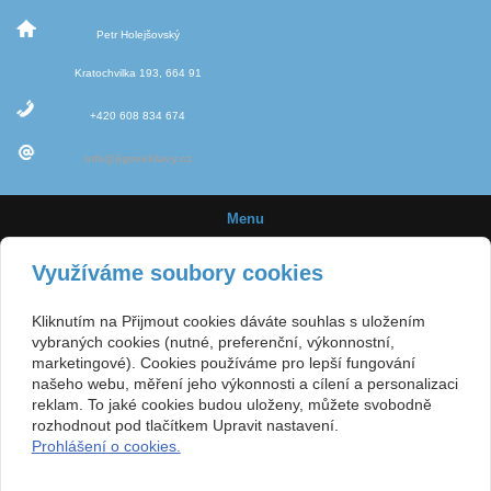
Petr Holejšovský
Kratochvilka 193, 664 91
+420 608 834 674
info@jigovehlavy.cz
Menu
Úvod
Využíváme soubory cookies
Novinky
Kliknutím na Přijmout cookies dáváte souhlas s uložením
Jigové hlavičky
vybraných cookies (nutné, preferenční, výkonnostní,
marketingové). Cookies používáme pro lepší fungování
Velikost háčků
našeho webu, měření jeho výkonnosti a cílení a personalizaci
reklam. To jaké cookies budou uloženy, můžete svobodně
E-shop
rozhodnout pod tlačítkem Upravit nastavení.
Prohlášení o cookies.
Obchodní podmínky