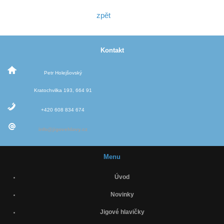
zpět
Kontakt
Petr Holejšovský
Kratochvilka 193, 664 91
+420 608 834 674
info@jigovehlavy.cz
Menu
Úvod
Novinky
Jigové hlavičky