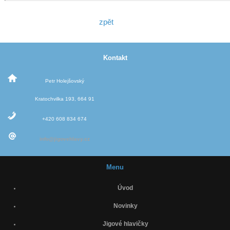
zpět
Kontakt
Petr Holejšovský
Kratochvilka 193, 664 91
+420 608 834 674
info@jigovehlavy.cz
Menu
Úvod
Novinky
Jigové hlavičky