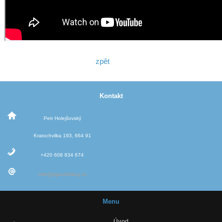
zpět
Kontakt
Petr Holejšovský
Kratochvilka 193, 664 91
+420 608 834 674
info@jigovehlavy.cz
Menu
Úvod