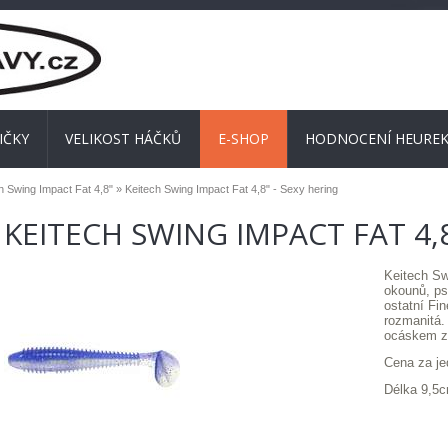
IČKY
VELIKOST HÁČKŮ
E-SHOP
HODNOCENÍ HEUREK
h Swing Impact Fat 4,8"
» Keitech Swing Impact Fat 4,8" - Sexy hering
KEITECH SWING IMPACT FAT 4,8
Keitech Sw
okounů, ps
ostatní Fin
rozmanitá.
ocáskem zp
Cena za je
Délka 9,5