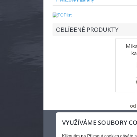
Přívlačové nástrahy
OBLÍBENÉ PRODUKTY
Mika
ka
od
KONTAKT
VYUŽÍVÁME SOUBORY CO
Petr Holejšovský
Kratochvilka 193, 664 91
Kliknutím na Přijmout cookies dáváte 