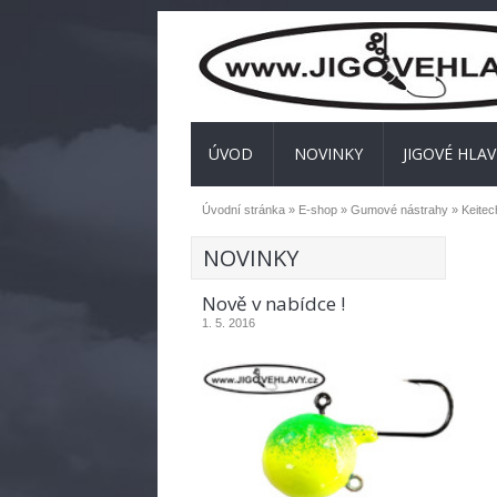
ÚVOD
NOVINKY
JIGOVÉ HLAV
Úvodní stránka
»
E-shop
»
Gumové nástrahy
»
Keitec
NOVINKY
Nově v nabídce !
1. 5. 2016