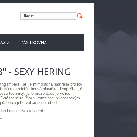
A.CZ
ZÁSILKOVNA
" - SEXY HERING
ing Impact Fat, je mimořádná nástraha pro lov
truhů a candátů. Jigová hlavička, Drop Shot, či
esse techniky, jeho prezentace je velice
 Zvrásněné tělíčko v kombinaci s lopatkovým
ůsobuje jeho velice agilní chod.
dno balení - 6ks v balení
cm