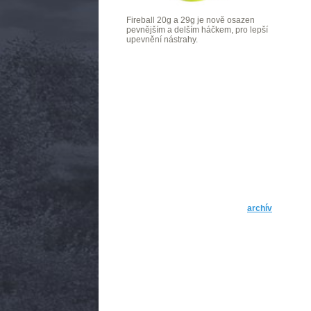
Fireball 20g a 29g je nově osazen
pevnějším a delším háčkem, pro lepší
upevnění nástrahy.
archív