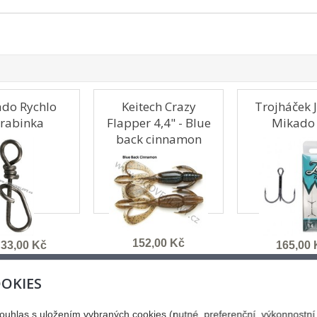
do Rychlo
Keitech Crazy
Trojháček 
rabinka
Flapper 4,4" - Blue
Mikado
back cinnamon
152,00 Kč
 33,00 Kč
165,00 
MENU
OKIES
Úvod
souhlas s uložením vybraných cookies (nutné, preferenční, výkonnostn