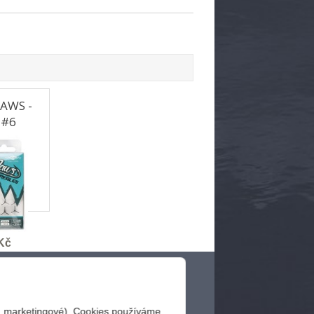
JAWS -
 #6
Kč
Velikost háčků
Kontakt
í, marketingové). Cookies používáme