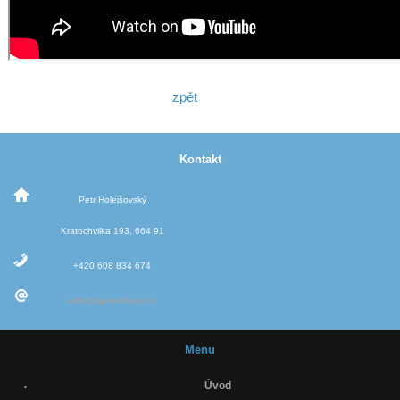
zpět
Kontakt
Petr Holejšovský
Kratochvilka 193, 664 91
+420 608 834 674
info@jigovehlavy.cz
Menu
Úvod