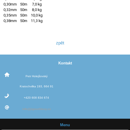
0,30mm
50m
7,0 kg
0,32mm
50m
8,0 kg
0,35mm
50m
10,0 kg
0,38mm
50m
11,3 kg
zpět
Kontakt
Petr Holejšovský
Kratochvilka 193, 664 91
+420 608 834 674
info@jigovehlavy.cz
Menu