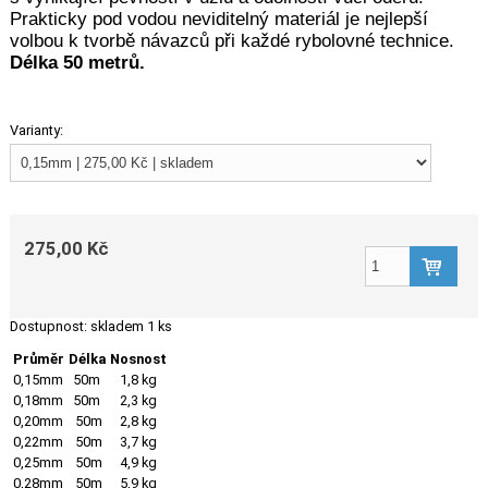
Prakticky pod vodou neviditelný materiál je nejlepší
volbou k tvorbě návazců při každé rybolovné technice.
Délka 50 metrů.
Varianty:
275,00 Kč
Dostupnost:
skladem 1 ks
Průměr
Délka
Nosnost
0,15mm
50m
1,8 kg
0,18mm
50m
2,3 kg
0,20mm
50m
2,8 kg
0,22mm
50m
3,7 kg
0,25mm
50m
4,9 kg
0,28mm
50m
5,9 kg