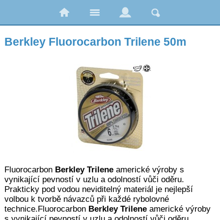
Berkley Fluorocarbon Trilene 50m
Fluorocarbon
Berkley Trilene
americké výroby s
vynikající pevností v uzlu a odolností vůči oděru.
Prakticky pod vodou neviditelný materiál je nejlepší
volbou k tvorbě návazců při každé rybolovné
technice.
Fluorocarbon
Berkley Trilene
americké výroby
s vynikající pevností v uzlu a odolností vůči oděru.