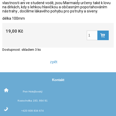
vlastnosti ani ve studené vodě, jsou Marmaidy určeny také k lovu
na dírkách, kdy s lehkou hlavičkou a občasným popotahováním
nástrahy , docílíme lákavého pohybu pro pstruhy a siveny.
délka 100mm
19,00 Kč
Dostupnost:
skladem 3 ks
zpět
Kontakt
Petr Holejšovský
Kratochvilka 193, 664 91
+420 608 834 674