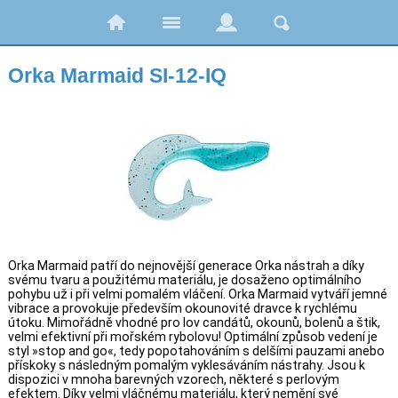
Orka Marmaid SI-12-IQ
Orka Marmaid patří do nejnovější generace Orka nástrah a díky
svému tvaru a použitému materiálu, je dosaženo optimálního
pohybu už i při velmi pomalém vláčení. Orka Marmaid vytváří jemné
vibrace a provokuje především okounovité dravce k rychlému
útoku. Mimořádně vhodné pro lov candátů, okounů, bolenů a štik,
velmi efektivní při mořském rybolovu! Optimální způsob vedení je
styl »stop and go«, tedy popotahováním s delšími pauzami anebo
přískoky s následným pomalým vyklesáváním nástrahy. Jsou k
dispozici v mnoha barevných vzorech, některé s perlovým
efektem. Díky velmi vláčnému materiálu, který nemění své