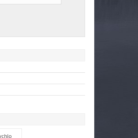
ychlo