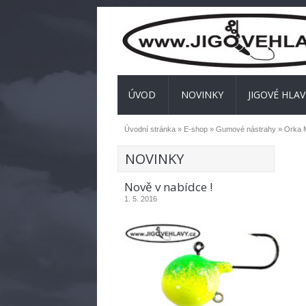
ÚVOD
NOVINKY
JIGOVÉ HLAV
Úvodní stránka
»
E-shop
»
Gumové nástrahy
»
Orka 
NOVINKY
Nově v nabídce !
1. 5. 2016