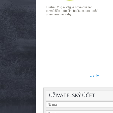
Fireball 20g a 29g je nově osazen
pevnějším a delším háčkem, pro lepší
upevnění nástrahy.
archív
UŽIVATELSKÝ ÚČET