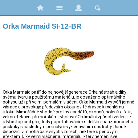
Orka Marmaid SI-12-BR
Orka Marmaid patří do nejnovější generace Orka nástrah a díky
svému tvaru a použitému materiálu, je dosaženo optimálního
pohybu už i při velmi pomalém vláčení. Orka Marmaid vytváří jemné
vibrace a provokuje především okounovité dravce k rychlému
útoku. Mimořádně vhodné pro lov candátů, okounů, bolenů a štik,
velmi efektivní při mořském rybolovu! Optimální způsob vedení je
styl »stop and go«, tedy popotahováním s delšími pauzami anebo
přískoky s následným pomalým vyklesáváním nástrahy. Jsou k
dispozici v mnoha barevných vzorech, některé s perlovým
efektem. Díky velmi vláčnému materiálu, který nemění své