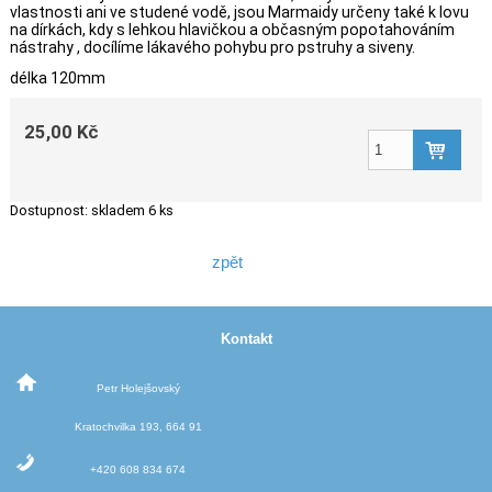
vlastnosti ani ve studené vodě, jsou Marmaidy určeny také k lovu
na dírkách, kdy s lehkou hlavičkou a občasným popotahováním
nástrahy , docílíme lákavého pohybu pro pstruhy a siveny.
délka 120mm
25,00 Kč
Dostupnost:
skladem 6 ks
zpět
Kontakt
Petr Holejšovský
Kratochvilka 193, 664 91
+420 608 834 674