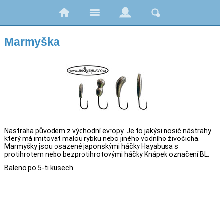
Marmyška
Nastraha původem z východní evropy. Je to jakýsi nosič nástrahy
který má imitovat malou rybku nebo jiného vodního živočicha.
Marmyšky jsou osazené japonskými háčky Hayabusa s
protihrotem nebo bezprotihrotovými háčky Knápek označení BL.
Baleno po 5-ti kusech.