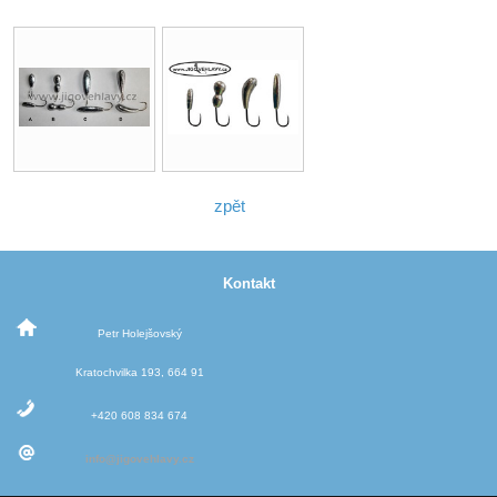
zpět
Kontakt
Petr Holejšovský
Kratochvilka 193, 664 91
+420 608 834 674
info@jigovehlavy.cz