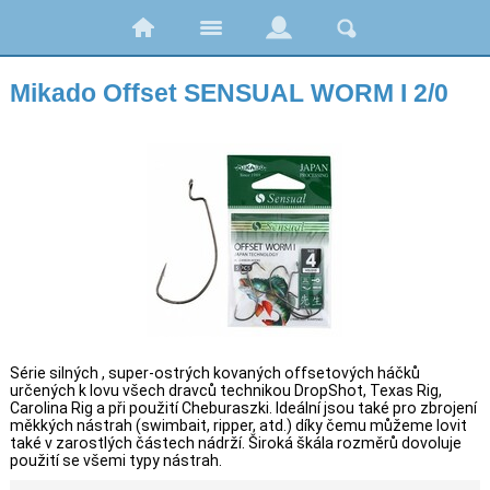
Mikado Offset SENSUAL WORM I 2/0
Série silných , super-ostrých kovaných offsetových háčků
určených k lovu všech dravců technikou DropShot, Texas Rig,
Carolina Rig a při použití Cheburaszki. Ideální jsou také pro zbrojení
měkkých nástrah (swimbait, ripper, atd.) díky čemu můžeme lovit
také v zarostlých částech nádrží. Široká škála rozměrů dovoluje
použití se všemi typy nástrah.