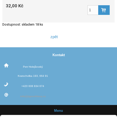
32,00 Kč
Dostupnost:
skladem 18 ks
zpět
Kontakt
Petr Holejšovský
Kratochvilka 193, 664 91
+420 608 834 674
info@jigovehlavy.cz
Menu