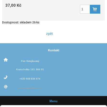
37,00 Kč
Dostupnost:
skladem 26 ks
zpět
Kontakt
Petr Holejšovský
Kratochvilka 193, 664 91
+420 608 834 674
info@jigovehlavy.cz
Menu