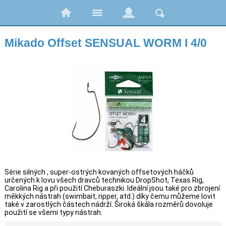
Mikado Offset SENSUAL WORM I 4/0
Série silných , super-ostrých kovaných offsetových háčků
určených k lovu všech dravců technikou DropShot, Texas Rig,
Carolina Rig a při použití Cheburaszki. Ideální jsou také pro zbrojení
měkkých nástrah (swimbait, ripper, atd.) díky čemu můžeme lovit
také v zarostlých částech nádrží. Široká škála rozměrů dovoluje
použití se všemi typy nástrah.