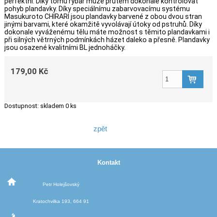
perfektní. Díky tomu rybář může prutem dokonale kontrolovat
pohyb plandavky. Díky speciálnímu zabarvovacímu systému
Masukuroto CHIRARI jsou plandavky barvené z obou dvou stran
jinými barvami, které okamžitě vyvolávají útoky od pstruhů. Díky
dokonale vyváženému tělu máte možnost s těmito plandavkami i
při silných větrných podmínkách házet daleko a přesně. Plandavky
jsou osazené kvalitními BL jednoháčky.
179,00 Kč
Dostupnost:
skladem 0 ks
zpět
Kontakt
Petr Holejšovský
Kratochvilka 193, 664 91