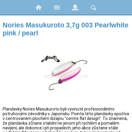
Nories Masukuroto 3,7g 003 Pearlwhite
pink / pearl
Plandavky Nories Masukuroto byli vyvinuté profesionálními
pstruhovými závodníky v Japonsku. Pointa této plandavky spočíva
v centrovaném plochém dizajnu "centre flat design". To znamená,
že plandavka zůtane stabilní ne jenom při rychlém a pomalém
navíjení, ale dokonce i při propadech, jeho akce zůstane stále