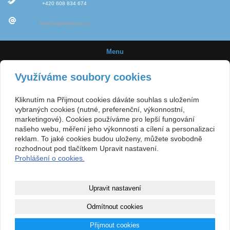
+420 608 834 674
info@jigovehlavy.cz
Menu
Úvod
Využíváme soubory cookies
Novinky
Kliknutím na Přijmout cookies dáváte souhlas s uložením
Jigové hlavičky
vybraných cookies (nutné, preferenční, výkonnostní,
marketingové). Cookies používáme pro lepší fungování
Velikost háčků
našeho webu, měření jeho výkonnosti a cílení a personalizaci
reklam. To jaké cookies budou uloženy, můžete svobodně
E-shop
rozhodnout pod tlačítkem Upravit nastavení.
Prohlášení o cookies.
Obchodní podmínky
Kontakt
Upravit nastavení
Mapa webu
Odmítnout cookies
Copyright © 2015
www.jigovehlavy.cz
- Výroba jigových hlaviček pro sportovní
Přijmout cookies