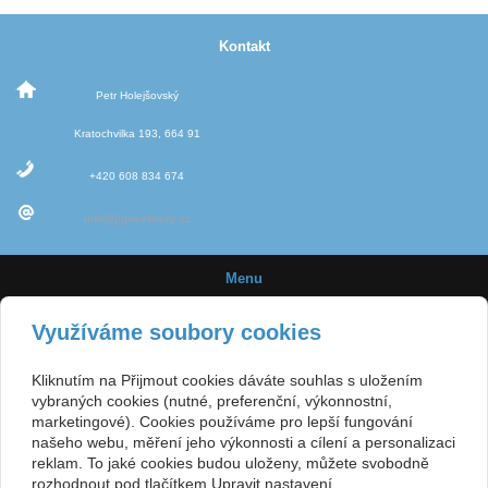
Kontakt
Petr Holejšovský
Kratochvilka 193, 664 91
+420 608 834 674
info@jigovehlavy.cz
Menu
Úvod
Využíváme soubory cookies
Novinky
Kliknutím na Přijmout cookies dáváte souhlas s uložením
Jigové hlavičky
vybraných cookies (nutné, preferenční, výkonnostní,
marketingové). Cookies používáme pro lepší fungování
Velikost háčků
našeho webu, měření jeho výkonnosti a cílení a personalizaci
reklam. To jaké cookies budou uloženy, můžete svobodně
E-shop
rozhodnout pod tlačítkem Upravit nastavení.