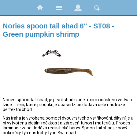
Nories spoon tail shad 6" - ST08 -
Green pumpkin shrimp
Nories spoon tail shad, je první shad s unikátním ocáskem ve tvaru
lžíce. Tření, které produkuje ocasní lžíce dodává celé nástraze
perfektní chod.
Nástraha je vyrobena pomocí dvouvrstvého vstřikování, díky ní je u
ní vytvořena ideální měkkost a zároveň tuhost materiálu. Proces
laminace zase dodává realistické barvy. Spoon tail shad je nový
pokročilý typ nástrahy typu Swimbait.