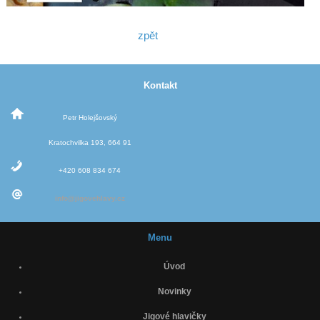
zpět
Kontakt
Petr Holejšovský
Kratochvilka 193, 664 91
+420 608 834 674
info@jigovehlavy.cz
Menu
Úvod
Novinky
Jigové hlavičky