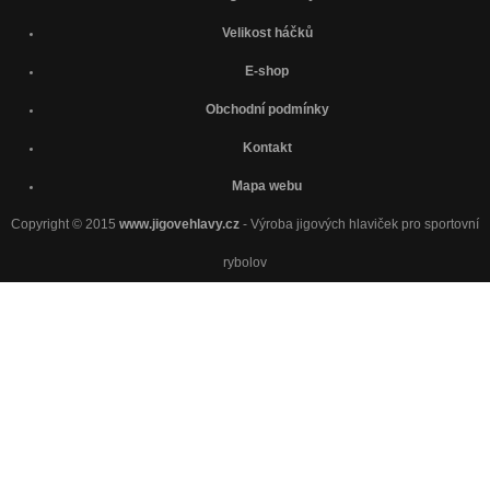
Velikost háčků
E-shop
Obchodní podmínky
Kontakt
Mapa webu
Copyright © 2015
www.jigovehlavy.cz
- Výroba jigových hlaviček pro sportovní
rybolov