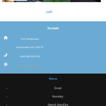
zpět
Kontakt
Petr Holejšovský
Kratochvilka 193, 664 91
+420 608 834 674
info@jigovehlavy.cz
Menu
Úvod
Novinky
Jigové hlavičky