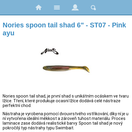
Nories spoon tail shad 6" - ST07 - Pink
ayu
Nories spoon tail shad, je první shad s unikátním ocáskem ve tvaru
lžíce. Tření, které produkuje ocasní lžíce dodává celé nástraze
perfektní chod.
Nástraha je vyrobena pomocí dvouvrstvého vstřikování, díky ní je u
ní vytvořena ideální měkkost a zároveň tuhost materiálu. Proces
laminace zase dodává realistické barvy. Spoon tail shad je nový
pokročilý typ nástrahy typu Swimbait.