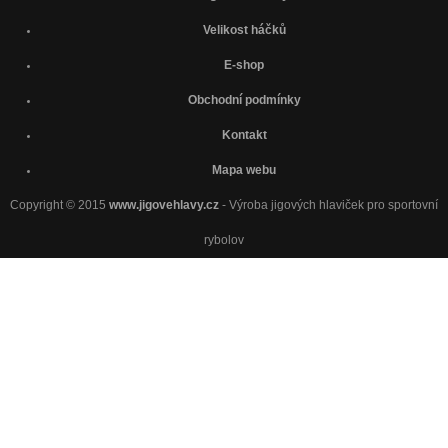
Velikost háčků
E-shop
Obchodní podmínky
Kontakt
Mapa webu
Copyright © 2015
www.jigovehlavy.cz
- Výroba jigových hlaviček pro sportovní
rybolov