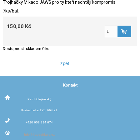
Trojháčky Mikado JAWS pro ty kteří nechtějí kompromis.
7ks/bal.
150,00 Kč
Dostupnost:
skladem 0 ks
zpět
Kontakt
Petr Holejšovský
Kratochvilka 193, 664 91
+420 608 834 674
info@jigovehlavy.cz