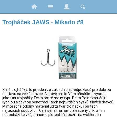
Trojháček JAWS - Mikado #8
Silné trojháčky, to je jeden ze základních předpokladů pro dobrou
sestavu na velké dravce. A právě proto Vám přinášíme vysoce
jakostní trojháčky. Extra ostré hroty typu Delta Point zaručují
rychlou a pevnou penetraci i tech nejtvrdších pysků silných dravců.
Mimořádně odolný materiál udrží tvar trojháčku i při těch
nejtěžších soubojích. Celá série má navíc zkrácený dřík, a tím
nedochází ke vzájemnému pletení při použití na woblerech.