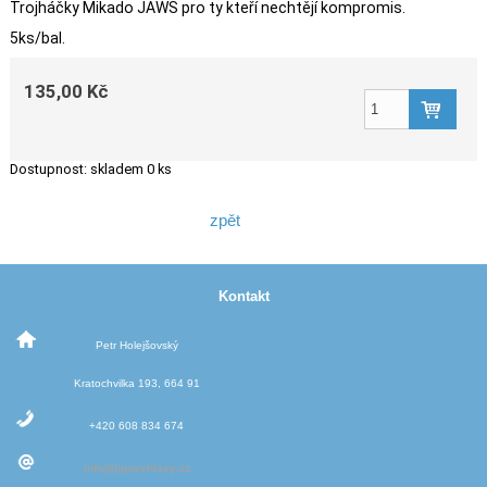
Trojháčky Mikado JAWS pro ty kteří nechtějí kompromis.
5ks/bal.
135,00 Kč
Dostupnost:
skladem 0 ks
zpět
Kontakt
Petr Holejšovský
Kratochvilka 193, 664 91
+420 608 834 674
info@jigovehlavy.cz