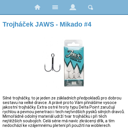
Trojháček JAWS - Mikado #4
Silné trojháčky, to je jeden ze základních předpokladů pro dobrou
sestavu na velké dravce. A právě proto Vám přinášíme vysoce
jakostní trojháčky. Extra ostré hroty typu Delta Point zaručují
rychlou a pevnou penetraci i tech nejtvrdších pysků silných dravců.
Mimořádně odolný materiál udrží tvar trojháčku i při těch
nejtěžších soubojích. Celá série má navíc zkrácený dřík, a tím
nedochází ke vzájemnému pletení při použití na woblerech.