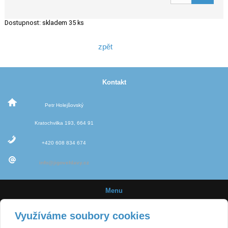
Dostupnost:
skladem 35 ks
zpět
Kontakt
Petr Holejšovský
Kratochvilka 193, 664 91
+420 608 834 674
info@jigovehlavy.cz
Menu
Úvod
Využíváme soubory cookies