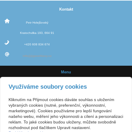
Kontakt
Petr Holejšovský
Kratochvilka 193, 664 91
+420 608 834 674
info@jigovehlavy.cz
Menu
Úvod
Využíváme soubory cookies
Novinky
Kliknutím na Přijmout cookies dáváte souhlas s uložením
Jigové hlavičky
vybraných cookies (nutné, preferenční, výkonnostní,
marketingové). Cookies používáme pro lepší fungování
Velikost háčků
našeho webu, měření jeho výkonnosti a cílení a personalizaci
reklam. To jaké cookies budou uloženy, můžete svobodně
E-shop
rozhodnout pod tlačítkem Upravit nastavení.