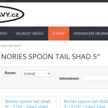
IČKY
VELIKOST HÁČKŮ
E-SHOP
HODNOCENÍ HEUREK
 spoon tail shad 5"
NORIES SPOON TAIL SHAD 5"
Řazení:
Vyhledávání:
Nories spoon tail shad
Nories spoon tail sha
5" - ST01 - Silver shad
5" - ST02 - Silver blue