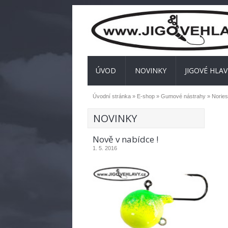
ÚVOD
NOVINKY
JIGOVÉ HLAV
Úvodní stránka
»
E-shop
»
Gumové nástrahy
» Nories
NOVINKY
Nově v nabídce !
1. 5. 2016