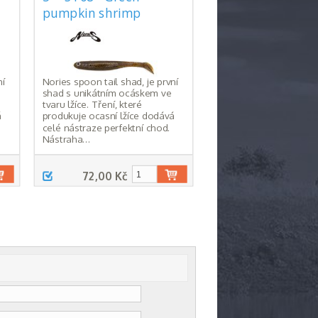
pumpkin shrimp
ní
Nories spoon tail shad, je první
shad s unikátním ocáskem ve
tvaru lžíce. Tření, které
á
produkuje ocasní lžíce dodává
celé nástraze perfektní chod.
Nástraha…
72,00 Kč