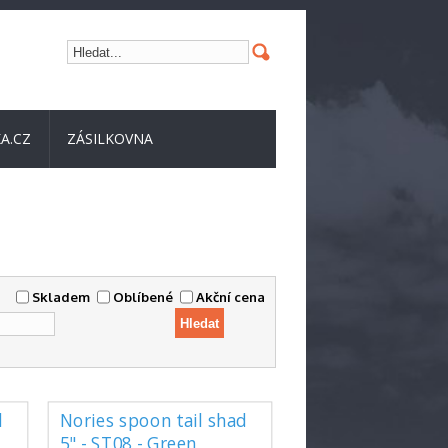
A.CZ
ZÁSILKOVNA
Skladem
Oblíbené
Akční cena
d
Nories spoon tail shad
5" - ST08 - Green