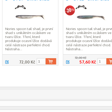
Nories spoon tail shad, je první
Nories spoon tail shad, je prv
shad s unikátním ocáskem ve
shad s unikátním ocáskem ve
tvaru lžíce. Tření, které
tvaru lžíce. Tření, které
produkuje ocasní lžíce dodává
produkuje ocasní lžíce dodáv
celé nástraze perfektní chod.
celé nástraze perfektní chod.
Nástraha…
Nástraha…
72,00 Kč
57,60 Kč
72,00 Kč