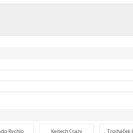
do Rychlo
Keitech Crazy
Trojháček 