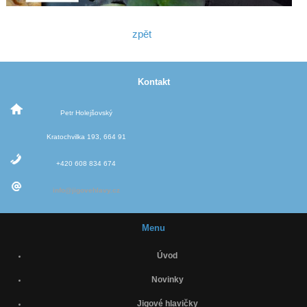
zpět
Kontakt
Petr Holejšovský
Kratochvilka 193, 664 91
+420 608 834 674
info@jigovehlavy.cz
Menu
Úvod
Novinky
Jigové hlavičky