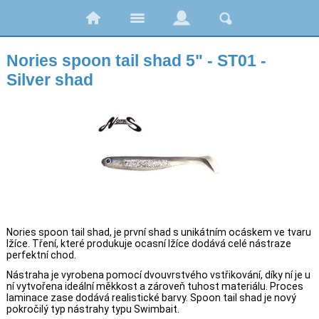
Nories spoon tail shad 5" - ST01 -
Silver shad
Nories spoon tail shad, je první shad s unikátním ocáskem ve tvaru
lžíce. Tření, které produkuje ocasní lžíce dodává celé nástraze
perfektní chod.
Nástraha je vyrobena pomocí dvouvrstvého vstřikování, díky ní je u
ní vytvořena ideální měkkost a zároveň tuhost materiálu. Proces
laminace zase dodává realistické barvy. Spoon tail shad je nový
pokročilý typ nástrahy typu Swimbait.