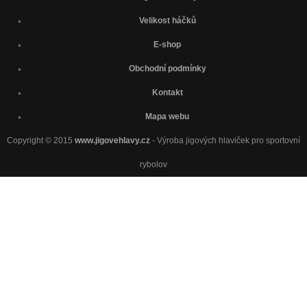
Velikost háčků
E-shop
Obchodní podmínky
Kontakt
Mapa webu
Copyright © 2015
www.jigovehlavy.cz
- Výroba jigových hlaviček pro sportovní
rybolov